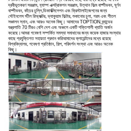
দ্রবীভূতকরণ সরঞ্জাম, হ্যাম্প এক্সট্রাকশন সরঞ্জাম, উত্থান ফিল্ম বাষ্পীভবন, ঘূর্ণন
বাষ্পীভবন, কাঁচের চুল্লি,ডিকার্বক্সিলেশন এবং ক্রিস্টালাইজেশনের জন্য
স্টেইনলেস স্টীল রিঅ্যাক্টর, ভ্যাকুয়াম ফিল্টার, শুকানোর চুলা, গরম এবং শীতল
সঞ্চালন স্নান, এবং আরও অনেক কিছু। আমাদের TOPTION ব্র্যান্ডের
যন্ত্রপাতি 70 টিরও বেশি দেশ এবং অঞ্চলে একটি শক্তিশালী খ্যাতি অর্জন
করেছে।আমরা গবেষণা সম্পর্কিত সমস্যা সমাধানের জন্য কয়েক হাজার সংস্থার
কাছে প্রযুক্তিগত সহায়তা প্রদান করিআমাদের ক্লায়েন্টদের মধ্যে রয়েছে
বিশ্ববিদ্যালয়, গবেষণা প্রতিষ্ঠান, শিল্প, পরিদর্শন সংস্থা এবং আরও অনেক
কিছু।