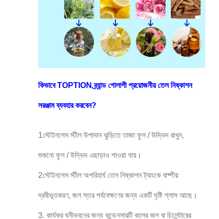
কিভাবে TOPTION ব্র্যান্ড গোলাপী প্রয়োজনীয় তেল নিষ্কাশন
সরঞ্জাম ব্যবহার করবেন?
1স্টেইনলেস স্টীল উপাদান ঝুড়িতে তাজা ফুল / উদ্ভিদ রাখুন,
শুকনো ফুল / উদ্ভিদ এছাড়াও পাওয়া যায়।
2স্টেইনলেস স্টীল অপরিহার্য তেল নিষ্কাশন ট্যাংকে বাষ্পীয়
দ্রবীভূতকরণ, জল স্তর পর্যবেক্ষণের জন্য একটি দৃষ্টি গ্লাস আছে।
3. কার্যকর ঘনীভবনের জন্য কন্ডেনসারটি কলের জল বা চিলেন্টারের