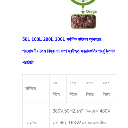
50L 100L 200L 300L সর্বাধিক হটসেল প্রকারের
প্রয়োজনীয় তেল নিষ্কাশন বাষ্প দ্রবীভূত সরঞ্জামগুলির প্রযুক্তিগত
পরামিতি
৫০
১০০
২০০
৩০০
ভলিউম
লিটার
লিটার
লিটার
লিটার
380V,50HZ (এটি তিন-ফেজ 480V
ভোল্টেজ
হতে পারে, 16KW এর কম এবং নীচে,