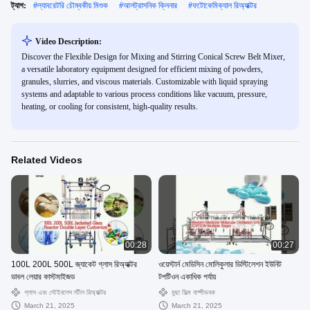
ট্যাগ:
#
ল্যাবরেটরি চৌম্বকীয় মিশুক
#
আলট্রাসনিক ক্লিনার
#
ফটোকেমিক্যাল রিঅ্যাক্টর
Video Description:
Discover the Flexible Design for Mixing and Stirring Conical Screw Belt Mixer,
a versatile laboratory equipment designed for efficient mixing of powders,
granules, slurries, and viscous materials. Customizable with liquid spraying
systems and adaptable to various process conditions like vacuum, pressure,
heating, or cooling for consistent, high-quality results.
Related Videos
00:28
00:27
100L 200L 500L জ্যাকেট গ্লাস রিঅ্যাক্টর
ওয়েস্টার্ন মেডিসিন মোলিকুলার ডিস্টিলেশন ইউনিট
ডাবল লেয়ার কাস্টমাইজড
টপটিওন একাধিক পর্যায়
গ্লাস এবং স্টেইনলেস স্টীল রিঅ্যাক্টর
মুছা ফিল্ম বাষ্পীভবক
March 21, 2025
March 21, 2025