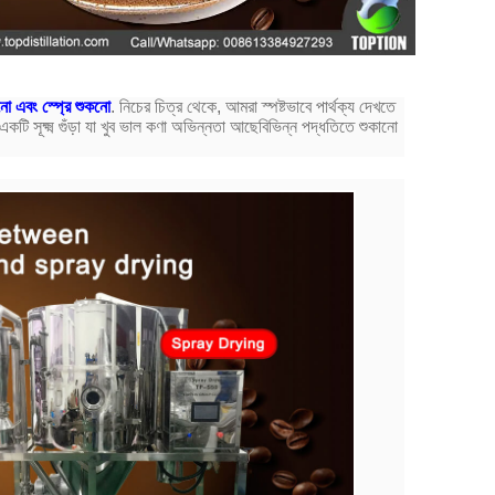
নো এবং স্প্রে শুকনো
. নিচের চিত্র থেকে, আমরা স্পষ্টভাবে পার্থক্য দেখতে
কটি সূক্ষ্ম গুঁড়া যা খুব ভাল কণা অভিন্নতা আছেবিভিন্ন পদ্ধতিতে শুকানো