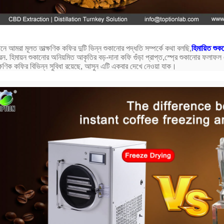
নে আমরা মূলত তাত্ক্ষণিক কফির দুটি ভিন্ন শুকানোর পদ্ধতি সম্পর্কে কথা বলছি,
হিমায়িত শুক
েন. হিমায়ন শুকানোর অনিয়মিত আকৃতির বড়-দানা কফি গুঁড়া প্রাপ্ত,স্প্রে শুকানোর ফলাফল এ
্ক্ষণিক কফির বিভিন্ন সুবিধা রয়েছে, আসুন এটি একবার দেখে নেওয়া যাক।