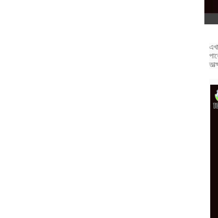
এখা
পার
তাত