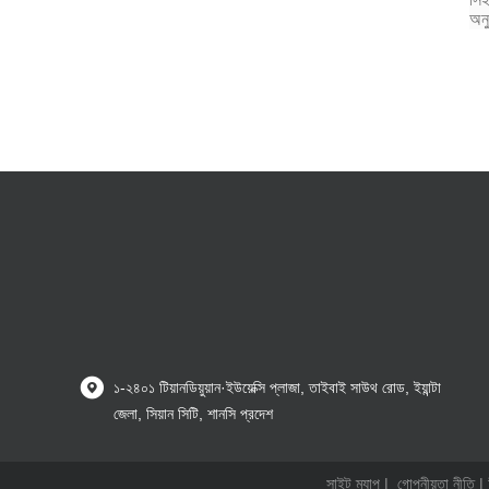
অন
১-২৪০১ টিয়ানডিয়ুয়ান·ইউয়েক্সি প্লাজা, তাইবাই সাউথ রোড, ইয়ান্টা
জেলা, সিয়ান সিটি, শানসি প্রদেশ
সাইট ম্যাপ
|
গোপনীয়তা নীতি
| 