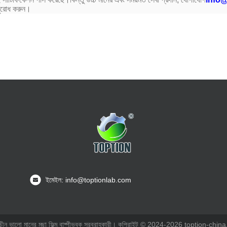
ুরোধ করুন।
ইমেইল: info@toptionlab.com
চীন ভালো মানের মুছা ফিল্ম বাষ্পীভবক সরবরাহকারী। কপিরাইট © 2024-2026 toption-china