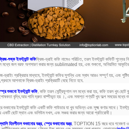
্রিজ-শুষ্ক ইনস্ট্যান্ট কফি
ফ্রিজ-ড্রাই কফি নামেও পরিচিত, তরল ইনস্ট্যান্ট কফিটি শূন্যের নি
 মধ্যে জল বরফ অপসারণ করার জন্য sublimated হয়, এবং শুকনো, অনিয়মিত আকৃতির বড়-
িজ-ড্রাইং প্রক্রিয়ার মাধ্যমে, ইনস্ট্যান্ট কফির সুগন্ধি এবং স্বাদ আরও সম্পূর্ণ হয়, এবং প
,প্রথমে আপনাকে ফ্রিজ-ড্রাইং প্রক্রিয়াটি বেছে নিতে হবে.
্প্রে শুকনো ইনস্ট্যান্ট কফি
, কফি তরল সেন্ট্রিফুগাল নল মধ্যে করা হয়, কফি তরল খুব ছোট কু
্ঠপোষকতা বৃদ্ধি,আর পানি দ্রুত বাষ্পীভূত হয় ।, এবং সমাপ্ত পণ্যটি খুব অল্প সময়ের মধ্যে শু
্রে শুকানোর ইনস্ট্যান্ট কফি একটি কফি পাউডার যা খুব অভিন্ন এবং সূক্ষ্ম কণার সাথে। ইনস্
় একটি ছোট স্থান এবং ভলিউম দখল, এবং সঞ্চয় করার জন্য আরো প্রতিরোধী।
স্থালি হিমশীতল শুকানোর যন্ত্র, স্প্রে শুকানোর যন্ত্র
, TOPTION 15 বছর ধরে গবেষণা ও উন্ন
 সার্টিফিকেশন পাস করেছে।কিন্তু উচ্চ মানের এবং সময়মত সেবা প্রদান, যোগাযোগ
info@