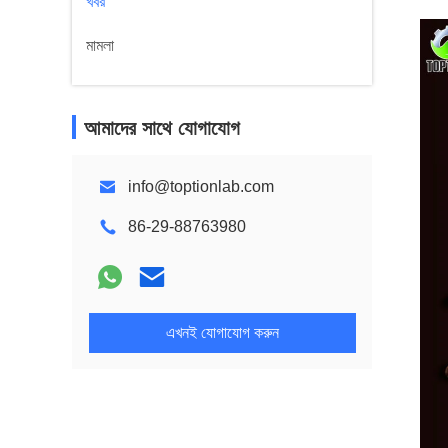
খবর
মামলা
আমাদের সাথে যোগাযোগ
info@toptionlab.com
86-29-88763980
এখনই যোগাযোগ করুন