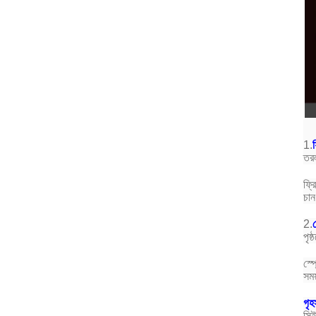
1.
ফ
তরল
ফ্র
চান
2.
স
পৃষ
স্প
সময
গৃহ
সিই