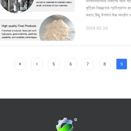
উৎপাদনশীলতার বিকাশের সাথে সাথে,s
কৃত্রিম নিয়ন্ত্রণকে প্রতিস্থাপন 
করতে,কিছু উপাদান উচ্চ আর্দ্রতা ধা
2024-01-19
5
6
7
8
9