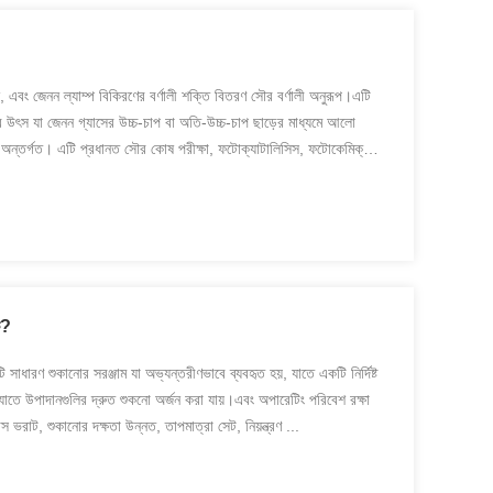
ন, এবং জেনন ল্যাম্প বিকিরণের বর্ণালী শক্তি বিতরণ সৌর বর্ণালী অনুরূপ।এটি
উৎস যা জেনন গ্যাসের উচ্চ-চাপ বা অতি-উচ্চ-চাপ ছাড়ের মাধ্যমে আলো
্রে অন্তর্গত। এটি প্রধানত সৌর কোষ পরীক্ষা, ফটোক্যাটালিসিস, ফটোকেমিক্যাল
ি?
 সাধারণ শুকানোর সরঞ্জাম যা অভ্যন্তরীণভাবে ব্যবহৃত হয়, যাতে একটি নির্দিষ্ট
়, যাতে উপাদানগুলির দ্রুত শুকনো অর্জন করা যায়।এবং অপারেটিং পরিবেশ রক্ষা
 ভরাট, শুকানোর দক্ষতা উন্নত, তাপমাত্রা সেট, নিয়ন্ত্রণ ...