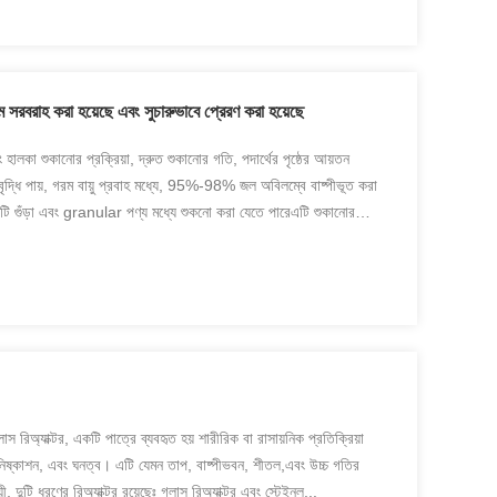
জাম সরবরাহ করা হয়েছে এবং সুচারুভাবে প্রেরণ করা হয়েছে
ং হালকা শুকানোর প্রক্রিয়া, দ্রুত শুকানোর গতি, পদার্থের পৃষ্ঠের আয়তন
্ধি পায়, গরম বায়ু প্রবাহ মধ্যে, 95%-98% জল অবিলম্বে বাষ্পীভূত করা
 গুঁড়া এবং granular পণ্য মধ্যে শুকনো করা যেতে পারেএটি শুকানোর
লাস রিঅ্যাক্টর, একটি পাত্রে ব্যবহৃত হয় শারীরিক বা রাসায়নিক প্রতিক্রিয়া
, নিষ্কাশন, এবং ঘনত্ব। এটি যেমন তাপ, বাষ্পীভবন, শীতল,এবং উচ্চ গতির
়ী, দুটি ধরণের রিঅ্যাক্টর রয়েছেঃ গ্লাস রিঅ্যাক্টর এবং স্টেইনল...