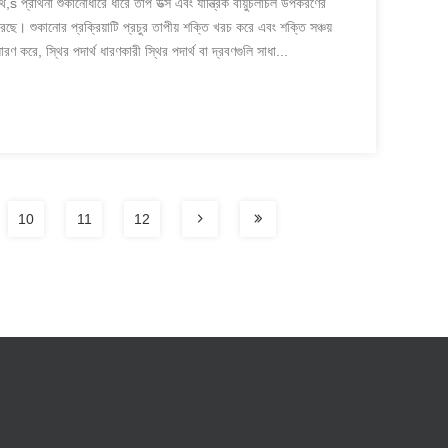
 প্রার্থনা শুকানোধীরে ধীরে তাপ উত্স এবং যান্ত্রিক বায়ুচলাচল উপকরণের
করেছে। শুকানোর প্রক্রিয়াটি প্রচুর তাপীয় শক্তি খরচ করে এবং শক্তি সঞ্চয়
রণ করে, স্থির পদার্থ ধারণকারী স্থির পদার্থ বা দ্রবণগুলি সাধা...
10
11
12