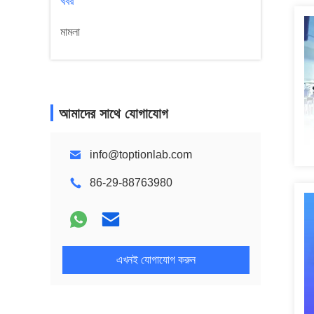
খবর
মামলা
আমাদের সাথে যোগাযোগ
info@toptionlab.com
86-29-88763980
এখনই যোগাযোগ করুন