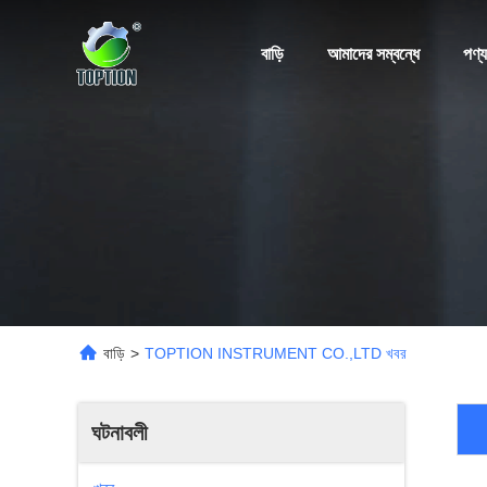
বাড়ি
আমাদের সম্বন্ধে
পণ্য
বাড়ি
>
TOPTION INSTRUMENT CO.,LTD খবর
ঘটনাবলী