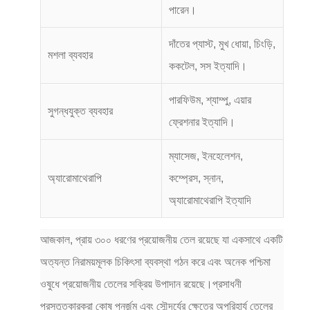
পারেন।
দাঁতের প্যাস্ট, মুখ ধোয়া, চিংড়ি,
মশলা ব্যবহার
ককটেল, সস ইত্যাদি।
পারফিউম, শ্যাম্পু, এয়ার
সুগন্ধযুক্ত ব্যবহার
ফ্রেশনার ইত্যাদি।
ম্যাসেজ, ইনহেলেশন,
অ্যারোমাথেরাপি
কম্প্রেস, স্নান,
অ্যারোমাথেরাপি ইত্যাদি
আজকাল, প্রায় ৩০০ ধরণের প্রয়োজনীয় তেল রয়েছে যা একসাথে একটি
অত্যন্ত নিরাময়মূলক চিকিৎসা ব্যবস্থা গঠন করে এবং অনেক পশ্চিমা
ওষুধে প্রয়োজনীয় তেলের সক্রিয় উপাদান রয়েছে।প্রসাধনী
প্রস্তুতকারকরা কোষ পুনর্জন্ম এবং সৌন্দর্যের ক্ষেত্রে অপরিহার্য তেলের