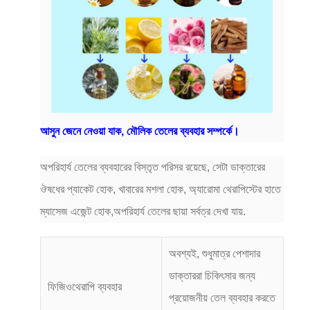
আসুন জেনে নেওয়া যাক, মৌলিক তেলের ব্যবহার সম্পর্কে।
অপরিহার্য তেলের ব্যবহারের বিস্তৃত পরিসর রয়েছে, সেটা ডাক্তারের
ঔষধের প্যাকেট হোক, খাবারের মশলা হোক, অ্যারোমা থেরাপিস্টের হাতে
ম্যাসেজ এজেন্ট হোক,অপরিহার্য তেলের ছায়া সর্বত্র দেখা যায়.
অবশ্যই, শুধুমাত্র পেশাদার
ডাক্তাররা চিকিৎসার জন্য
ফিজিওথেরাপি ব্যবহার
প্রয়োজনীয় তেল ব্যবহার করতে