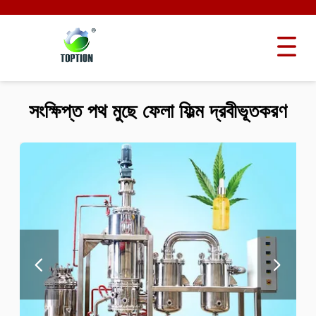
সংক্ষিপ্ত পথ মুছে ফেলা ফিল্ম দ্রবীভূতকরণ