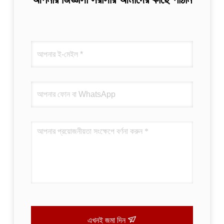
এখনই জমা দিন