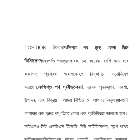
TOPTION হিসাবে
সংক্ষিপ্ত পথ মুছে ফেলা ফিল্ম
ডিস্টিলেশন
যন্ত্রপাতি প্রস্তুতকারক, ১৫ বছরেরও বেশি সময় ধরে
ক্রমাগত প্রক্রিয়া অ্যালকোহল নিষ্কাশনে মনোনিবেশ
করেছেন,
সংক্ষিপ্ত পথ দ্রবীভূতকরণ
, দ্রাবক পুনরুদ্ধার, নকশা,
উত্পাদন, এবং বিক্রয়। আমরা নিশ্চিত যে আপনার অনুসন্ধানগুলি
পেশাদার এবং দ্রুত পদ্ধতিতে বোঝা এবং প্রতিক্রিয়া জানানো হবে।
আইএসও সিই এসজিএস টিইউভি বিভি সার্টিফিকেশন, স্বল্প পথের
দ্রবীভূতকরণ
নির্ভরযোগ্য মানের গ্যারান্টি, প্রযুক্তিগত সহায়তা,