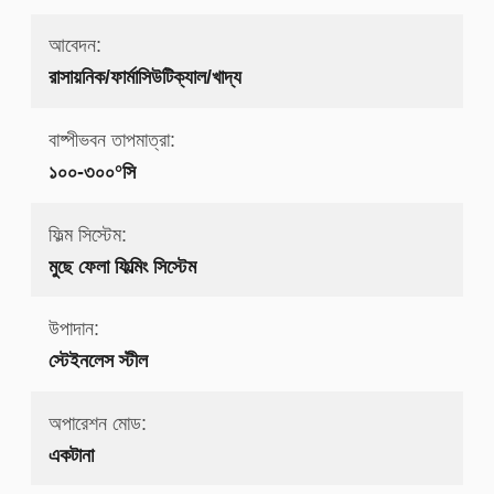
আবেদন:
রাসায়নিক/ফার্মাসিউটিক্যাল/খাদ্য
বাষ্পীভবন তাপমাত্রা:
১০০-৩০০°সি
ফিল্ম সিস্টেম:
মুছে ফেলা ফিল্মিং সিস্টেম
উপাদান:
স্টেইনলেস স্টীল
অপারেশন মোড:
একটানা