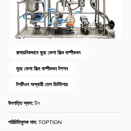
রাসায়নিকভাবে মুছে ফেলা ফিল্ম বাষ্পীভবন
মুছে ফেলা ফিল্ম বাষ্পীভবন টপশন
টপটিওন অস্থায়ী তেল ডিস্টিলার
উৎপত্তি স্থল:
চীন
পরিচিতিমুলক নাম:
TOPTION