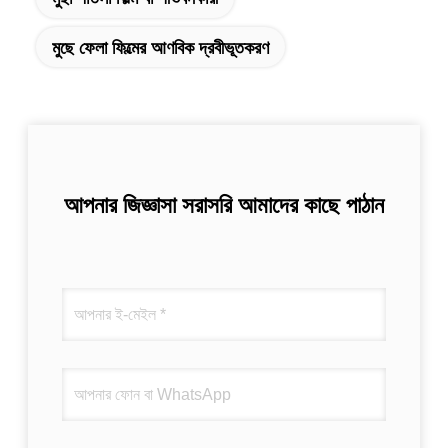
মুছে ফেলা ফিল্মের আণবিক দ্রবীভূতকরণ
আপনার জিজ্ঞাসা সরাসরি আমাদের কাছে পাঠান