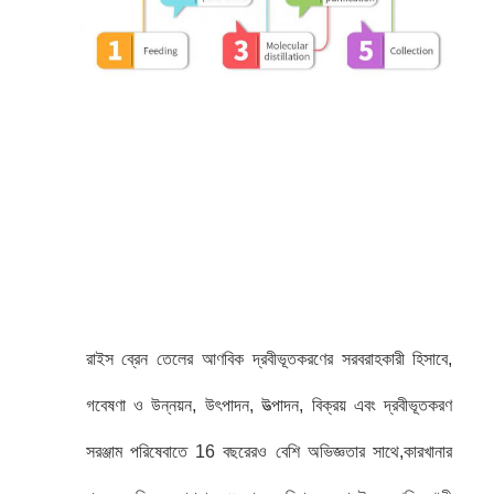
রাইস ব্রেন তেলের আণবিক দ্রবীভূতকরণের সরবরাহকারী হিসাবে,
গবেষণা ও উন্নয়ন, উৎপাদন, উত্পাদন, বিক্রয় এবং দ্রবীভূতকরণ
সরঞ্জাম পরিষেবাতে 16 বছরেরও বেশি অভিজ্ঞতার সাথে,কারখানার