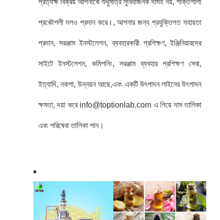
প্রত্যক্ষ বিক্রয় আপনাকে শুধুমাত্র সুবিধাজনক দামই নয়, শক্তিশালী
প্রকৌশলী দলও প্রদান করে।, আপনার জন্য প্রযুক্তিগত সহায়তা
প্রদান, সরঞ্জাম ইনস্টলেশন, ব্যবহারকারী প্রশিক্ষণ, ইঞ্জিনিয়ারদের
সাইটে ইনস্টলেশন, কমিশনিং, সরঞ্জাম ব্যবহার প্রশিক্ষণ সেবা,
ইত্যাদি, নকশা, উন্নয়ন আছে,এবং একটি উৎপাদন লাইনের উৎপাদন
ক্ষমতা, দয়া করে info@toptionlab.com এ গিয়ে দাম তালিকা
এবং পরিষেবা তালিকা পান।