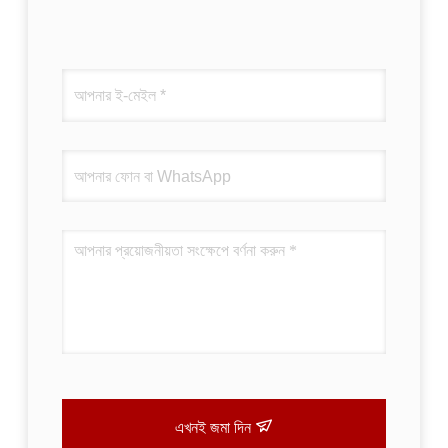
এখনই জমা দিন