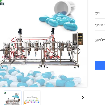
মূল্য:
প্রসবের স
মূল্যপরি