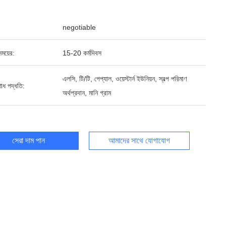
negotiable
ময়ের:
15-20 কর্মদিবস
এলসি, টি/টি, পেপ্যাল, ওয়েস্টার্ন ইউনিয়ন, স্বল্প পরিমাণ
শোধ পদ্ধতি:
অর্থপ্রদান, মানি গ্রাম
সেরা দাম পান
আমাদের সাথে যোগাযোগ