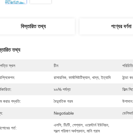
বিস্তারিত তথ্য
পণ্যের বর্ণনা
স্তারিত তথ্য
পত্তি স্থল
চীন
পরিচিতি
যাপ্লিকেশন:
রাসায়নিক, ফার্মাসিউটিক্যাল, খাদ্য, ইত্যাদি
ঠান্ডা ক
্যকারিতা:
৯৯% পর্যন্ত
ফিল্ম সিস
ম করার পদ্ধতি:
বৈদ্যুতিক গরম
উপাদান
্য:
Negotiable
ডেলিভার
এলসি, টি/টি, পেপ্যাল, ওয়েস্টার্ন ইউনিয়ন, 
িশোধের শর্ত:
স্বল্প পরিমাণ অর্থপ্রদান, মানি গ্রাম