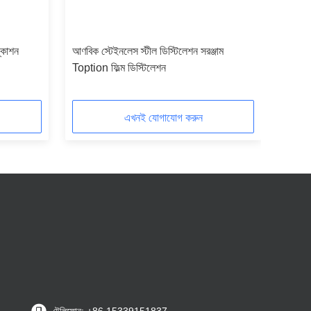
্কাশন
আণবিক স্টেইনলেস স্টীল ডিস্টিলেশন সরঞ্জাম
Toption ফিল্ম ডিস্টিলেশন
এখনই যোগাযোগ করুন