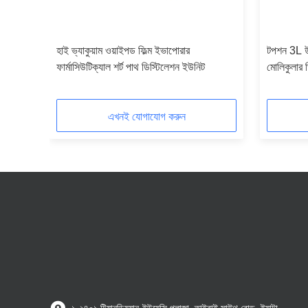
্কাশন
হাই ভ্যাকুয়াম ওয়াইপড ফিল্ম ইভাপোরার
টপশন 3L উই
ফার্মাসিউটিক্যাল শর্ট পাথ ডিস্টিলেশন ইউনিট
মোলিকুলার ড
এখনই যোগাযোগ করুন