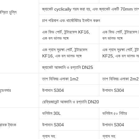
জ্যাকেট cyclically গরম করা হয়, এবং জ্যাকেট একটি 70mm তাপ 
িশ্রিত চুল্লি
চাপ পরিমাপ এবং থার্মোমিটার ইনস্টল করুন
এক ফিড পোর্ট, ইন্টারফেস KF16,
এক ফিড পোর্ট, ইন্টারফ
এক বল ভালভ সঙ্গে
বল ভালভ সঙ্গে
এক গ্যাস সুরক্ষা পোর্ট, ইন্টারফেস
এক গ্যাস সুরক্ষা পোর্ট, ইন
KF16, এক বল ভালভ সঙ্গে
KF25, এক বল ভালভ সঙ্
জ্যাকেট আমদানি ও রপ্তানি DN25
তাপ বিনিময় এলাকা 1m2
তাপ বিনিময় এলাকা 2m2
ন্ডেনসার
উপাদান S304
উপাদান S304
রেফ্রিজারেন্ট আমদানি ও রপ্তানি DN20
ভলিউম 30L
ভলিউম ৫০ লিটার
্রাবক ট্যাংক
উপাদান S304
উপাদান S304
গ্লাস সহ
গ্লাস সহ