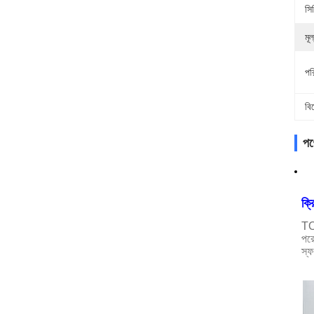
সি
মূল
পর
বি
পণ্
ক্র
TOP
পরে
স্ফ