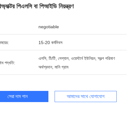
রিঅ্যাক্টর পিএলসি বা পিআইডি নিয়ন্ত্রণ
negotiable
ময়ের:
15-20 কর্মদিবস
এলসি, টি/টি, পেপ্যাল, ওয়েস্টার্ন ইউনিয়ন, স্বল্প পরিমাণ
শোধ পদ্ধতি:
অর্থপ্রদান, মানি গ্রাম
সেরা দাম পান
আমাদের সাথে যোগাযোগ