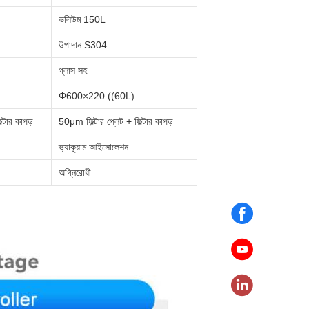
ভলিউম 150L
উপাদান S304
গ্লাস সহ
Φ600×220 ((60L)
্টার কাপড়
50μm ফিল্টার প্লেট + ফিল্টার কাপড়
ভ্যাকুয়াম আইসোলেশন
অগ্নিরোধী