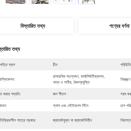
বিস্তারিত তথ্য
পণ্যের বর্ণনা
স্তারিত তথ্য
পত্তি স্থল
চীন
পরিচিতি
রাসায়নিক সংশ্লেষণ, ফার্মাসিউটিক্যালস, 
যাপ্লিকেশন:
নিয়ন্ত্র
খাদ্য ও পানীয়, জৈবপ্রযুক্তি
ন্ডা করার পদ্ধতি:
জল শীতল
গরম কর
াদান:
গ্লাস এবং স্টেইনলেস স্টিল
চাপ পরি
রতিক্রিয়াশীল পাত্রে প্রকার:
জ্যাকেটযুক্ত বা জ্যাকেটবিহীন
নিরাপত্ত