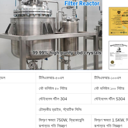
ডেল
টিসিএফআর-৫০এল
টিসিএফআর-১০০এল
নেট ভলিউম ৫০ লিটার
নেট ভলিউম ১০০ লিটার
স্টেইনলেস স্টীল 304
স্টেইনলেস স্টীল S304
চৌম্বকীয় ড্রাইভ, স্ট্যাটিক সিলিং
মিশ্রণ ক্ষমতা 750W, ফ্রিকোয়েন্সি
মিশ্রণ ক্ষমতা 1.5KW, ফ্র
রূপান্তর গতি নিয়ন্ত্রণ
রূপান্তর গতি নিয়ন্ত্রণ