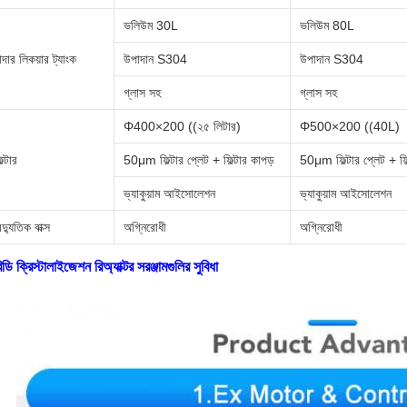
ভলিউম 30L
ভলিউম 80L
াদার লিকয়ার ট্যাংক
উপাদান S304
উপাদান S304
গ্লাস সহ
গ্লাস সহ
Φ400×200 ((২৫ লিটার)
Φ500×200 ((40L)
িল্টার
50μm ফিল্টার প্লেট + ফিল্টার কাপড়
50μm ফিল্টার প্লেট + ফিল
ভ্যাকুয়াম আইসোলেশন
ভ্যাকুয়াম আইসোলেশন
ৈদ্যুতিক বাক্স
অগ্নিরোধী
অগ্নিরোধী
িডি ক্রিস্টালাইজেশন রিঅ্যাক্টর সরঞ্জামগুলির সুবিধা