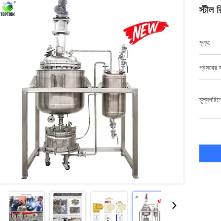
স্টীল 
মূল্য:
প্রসবের স
মূল্যপরি