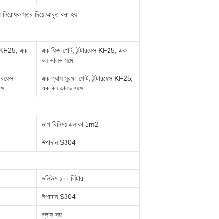
নিরোধক স্তর দিয়ে আবৃত করা হয়
েস KF25, এক
এক ফিড পোর্ট, ইন্টারফেস KF25, এক
বল ভালভ সঙ্গে
্টারফেস
এক গ্যাস সুরক্ষা পোর্ট, ইন্টারফেস KF25,
গে
এক বল ভালভ সঙ্গে
তাপ বিনিময় এলাকা 3m2
উপাদান S304
ভলিউম ১০০ লিটার
উপাদান S304
গ্লাস সহ