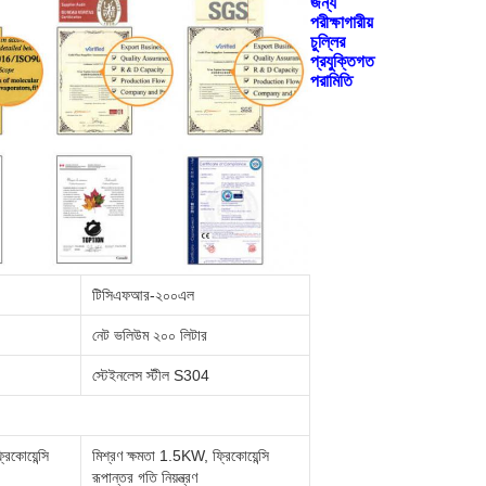
জন্য
পরীক্ষাগারীয়
চুল্লির
প্রযুক্তিগত
পরামিতি
টিসিএফআর-২০০এল
নেট ভলিউম ২০০ লিটার
স্টেইনলেস স্টীল S304
িকোয়েন্সি
মিশ্রণ ক্ষমতা 1.5KW, ফ্রিকোয়েন্সি
রূপান্তর গতি নিয়ন্ত্রণ