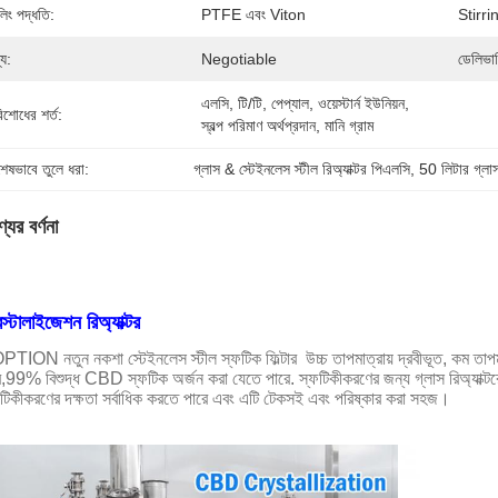
লিং পদ্ধতি:
PTFE এবং Viton
Stirri
্য:
Negotiable
ডেলিভার
এলসি, টি/টি, পেপ্যাল, ওয়েস্টার্ন ইউনিয়ন, 
িশোধের শর্ত:
স্বল্প পরিমাণ অর্থপ্রদান, মানি গ্রাম
শেষভাবে তুলে ধরা:
গ্লাস & স্টেইনলেস স্টীল রিঅ্যাক্টর পিএলসি
, 
50 লিটার গ্লাস 
যের বর্ণনা
িস্টালাইজেশন রিঅ্যাক্টর
TION নতুন নকশা স্টেইনলেস স্টীল স্ফটিক ফিল্টার ️ উচ্চ তাপমাত্রায় দ্রবীভূত, কম তাপ
,99% বিশুদ্ধ CBD স্ফটিক অর্জন করা যেতে পারে. স্ফটিকীকরণের জন্য গ্লাস রিঅ্যাক্টরের 
টিকীকরণের দক্ষতা সর্বাধিক করতে পারে এবং এটি টেকসই এবং পরিষ্কার করা সহজ।