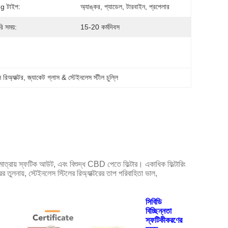
ng টাইপ:
অ্যাঙ্কর, প্যাডেল, টারবাইন, প্রপেলার
ি সময়:
15-20 কর্মদিবস
রিঅ্যাক্টর
, 
জ্যাকেট গ্লাস & স্টেইনলেস স্টীল চুল্লি
মাত্রায় স্ফটিক আউট, এবং বিশুদ্ধ CBD পেতে ফিল্টার। একাধিক ফিল্টারিং
তুলনায়, স্টেইনলেস স্টিলের রিঅ্যাক্টরের তাপ পরিবাহিতা ভাল,
সিবিডি
বিচ্ছিন্নতা
স্ফটিকীকরণের