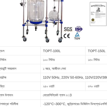
ডেল
TOPT-100L
TOPT-150L
লিউম
১০০ লিটার
১৫০ লিটার
্যারান্টি সময়কাল
১ বছর, আজীবন সেবা
োল্টেজ
110V 50Hz, 220V 50-60Hz, 110V/220V/38
ক্তি
২৫০ ওয়াট
৩৭০ ওয়াট
্লাস উপাদান
বোরোসিলিকেট গ্লাস ৩।3
াপমাত্রা পরিসীমা
-120°C~300°C, কন্ট্রোলারের ডিজিটাল ডিসপ্লে/এলসিড