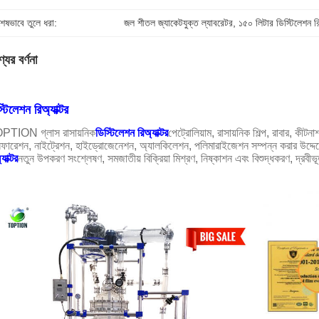
শেষভাবে তুলে ধরা:
জল শীতল জ্যাকেটযুক্ত ল্যাবরেটর
, 
১৫০ লিটার ডিস্টিলেশন রি
যের বর্ণনা
্টিলেশন রিঅ্যাক্টর
PTION গ্লাস রাসায়নিক
ডিস্টিলেশন রিঅ্যাক্টর
পেট্রোলিয়াম, রাসায়নিক শিল্প, রাবার, কীটন
ফারেশন, নাইট্রেশন, হাইড্রোজেনেশন, অ্যালকিলেশন, পলিমারাইজেশন সম্পন্ন করার উদ্দেশ্য
যাক্টর
নতুন উপকরণ সংশ্লেষণ, সমজাতীয় বিক্রিয়া মিশ্রণ, নিষ্কাশন এবং বিশুদ্ধকরণ, দ্রব