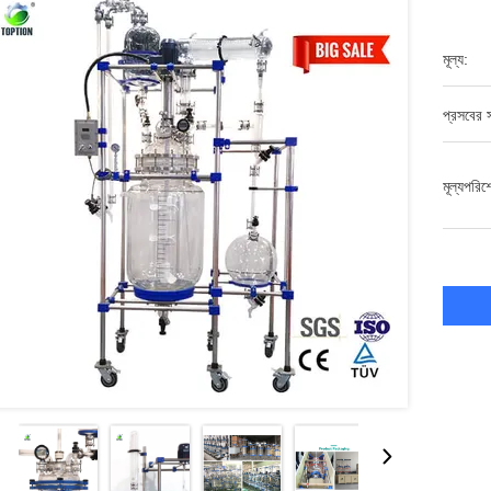
মূল্য:
প্রসবের স
মূল্যপরি