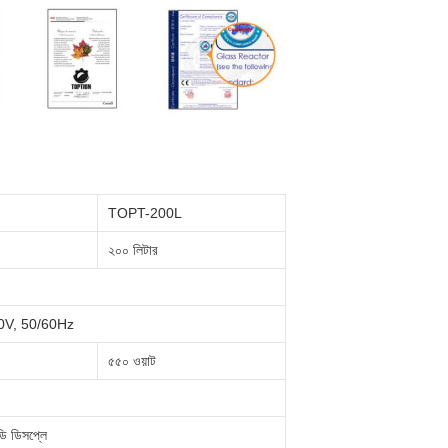
TOPT-200L
২০০ লিটার
0V, 50/60Hz
৫৫০ ওয়াট
ি ডিসপ্লে