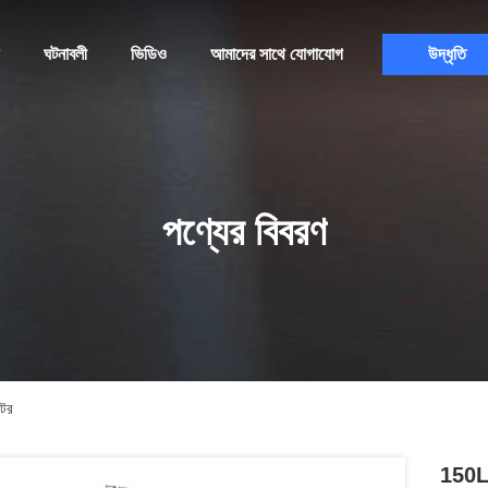
ঘটনাবলী
ভিডিও
আমাদের সাথে যোগাযোগ
উদ্ধৃতি
পণ্যের বিবরণ
্টর
150L ড