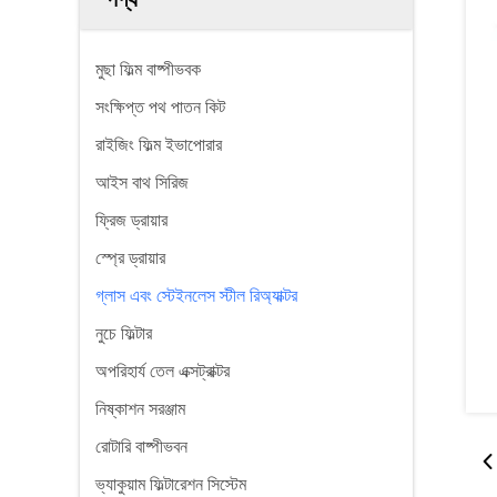
মুছা ফিল্ম বাষ্পীভবক
সংক্ষিপ্ত পথ পাতন কিট
রাইজিং ফিল্ম ইভাপোরার
আইস বাথ সিরিজ
ফ্রিজ ড্রায়ার
স্প্রে ড্রায়ার
গ্লাস এবং স্টেইনলেস স্টীল রিঅ্যাক্টর
নুচে ফিল্টার
অপরিহার্য তেল এক্সট্রাক্টর
নিষ্কাশন সরঞ্জাম
রোটারি বাষ্পীভবন
ভ্যাকুয়াম ফিল্টারেশন সিস্টেম