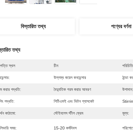
বিস্তারিত তথ্য
পণ্যের বর্ণনা
স্তারিত তথ্য
পত্তি স্থল
চীন
পরিচিতি
ডেন্সার:
উল্লম্ব কয়েল কনডেন্সার
ঠান্ডা ক
ম করার পদ্ধতি:
বৈদ্যুতিক গরম করার আবরণ
উপাদান
লিং পদ্ধতি:
পিটিএফই এবং ভিটন গ্যাসকেট
Stirri
র্থন কাঠামো:
স্টেইনলেস স্টীল ফ্রেম
মূল্য:
লিভারি সময়:
15-20 কর্মদিবস
পরিশোধে