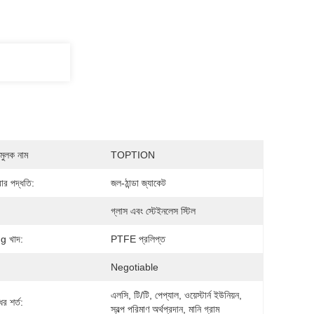
মুলক নাম
TOPTION
রার পদ্ধতি:
জল-ঠান্ডা জ্যাকেট
:
গ্লাস এবং স্টেইনলেস স্টিল
ng খাদ:
PTFE প্রলিপ্ত
Negotiable
এলসি, টি/টি, পেপ্যাল, ওয়েস্টার্ন ইউনিয়ন, 
র শর্ত:
স্বল্প পরিমাণ অর্থপ্রদান, মানি গ্রাম