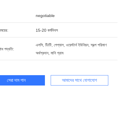
negotiable
ময়ের:
15-20 কর্মদিবস
এলসি, টি/টি, পেপ্যাল, ওয়েস্টার্ন ইউনিয়ন, স্বল্প পরিমাণ
শোধ পদ্ধতি:
অর্থপ্রদান, মানি গ্রাম
সেরা দাম পান
আমাদের সাথে যোগাযোগ