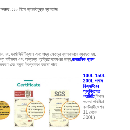
অ্যাক্টর
, 
১৫০ লিটার জ্যাকেটযুক্ত ল্যাবরেটর
াশক, রং, ফার্মাসিউটিক্যাল এবং খাদ্য ক্ষেত্রে ব্যাপকভাবে ব্যবহৃত হয়,
ে,ঘনীভবন এবং অন্যান্য প্রক্রিয়াগবেষণার জন্য,
রাসায়নিক গ্লাস
ীভূতকরণ এবং নমুনা বিশুদ্ধকরণ করতে পারে।
100L 150L
200L গ্লাস
রিঅ্যাক্টরের
প্রযুক্তিগত
পরামিতি
(বিশাল
ক্ষমতা পরিসীমা
কাস্টমাইজেশন
1L থেকে
300L)