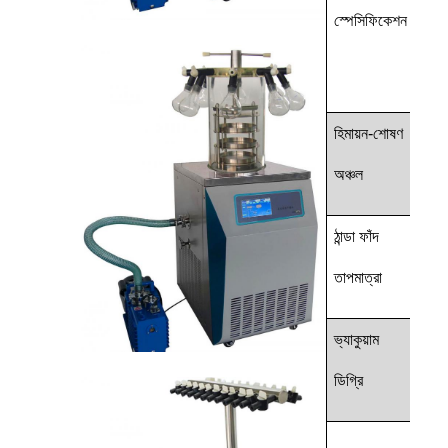
স্পেসিফিকেশন
হিমায়ন-শোষণ
m2
অঞ্চল
ঠান্ডা ফাঁদ
°C
তাপমাত্রা
ভ্যাকুয়াম
বাবা
ডিগ্রি
কেজি