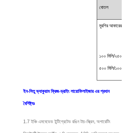
বোতল
মুরগির আকারের বোতল
১০০ মিলি/২৫০ মিলি/
৫০০ মিলি/১০০০ মিলি
ইন-সিতু ভ্যাকুয়াম ফ্রিজ-ড্রাইং লায়োফিলাইজার এর প্রধান
বৈশিষ্ট্যঃ
1.7 ইঞ্চি এমবেডেড ইন্টিগ্রেটেড রঙিন টাচ-স্ক্রিন, অপারেটিং