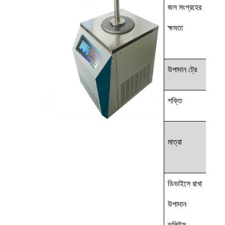
জল সংগ্রহের
২৪
ক্ষমতা
ঘন্টা
উপাদান ট্রে
মিমি
শক্তি
w
মাত্রা
মিমি
ডিভাইসে রাখা
উপাদান
এল
ভলিউম