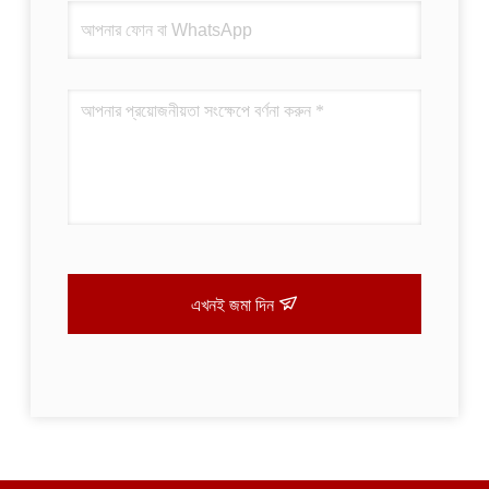
এখনই জমা দিন