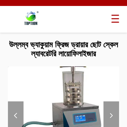
উল্লম্ব ভ্যাকুয়াম ফ্রিজ ড্রায়ার ছোট স্কেল
ল্যাবরেটরি লায়োফিলাইজার