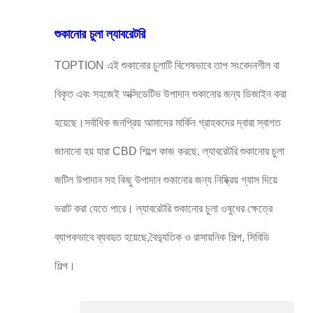
শুকানোর চুলা ল্যাবরেটরি
TOPTION এই শুকানোর চুলাটি বিশেষভাবে তাপ সংবেদনশীল বা
বিকৃত এবং সহজেই অক্সিডেটিভ উপাদান শুকানোর জন্য ডিজাইন করা
হয়েছে।সর্বাধিক জনপ্রিয় আমাদের মার্কিন গ্রাহকদের দ্বারা স্বাগত
জানানো হয় যারা CBD শিল্পে কাজ করছে. ল্যাবরেটরি শুকানোর চুলা
জটিল উপাদান সহ কিছু উপাদান শুকানোর জন্য নিষ্ক্রিয় গ্যাস দিয়ে
ভরাট করা যেতে পারে। ল্যাবরেটরি শুকানোর চুলা ওষুধের ক্ষেত্রে
ব্যাপকভাবে ব্যবহৃত হয়েছে,বৈদ্যুতিক ও রাসায়নিক শিল্প, সিবিডি
শিল্প।