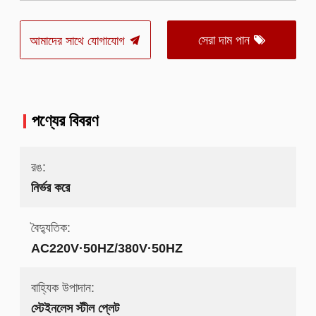
সেরা দাম পান
আমাদের সাথে যোগাযোগ
পণ্যের বিবরণ
রঙ:
নির্ভর করে
বৈদ্যুতিক:
AC220V·50HZ/380V·50HZ
বাহ্যিক উপাদান:
স্টেইনলেস স্টীল প্লেট