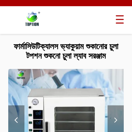
ফার্মাসিউটিক্যালস ভ্যাকুয়াম শুকানোর চুলা
টপশন শুকনো চুলা ল্যাব সরঞ্জাম