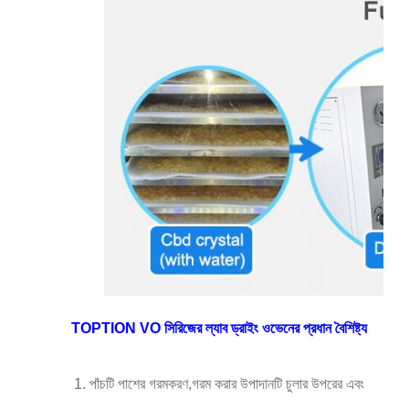
TOPTION VO সিরিজের ল্যাব ড্রাইং ওভেনের প্রধান বৈশিষ্ট্য
পাঁচটি পাশের গরমকরণ,গরম করার উপাদানটি চুলার উপরের এবং