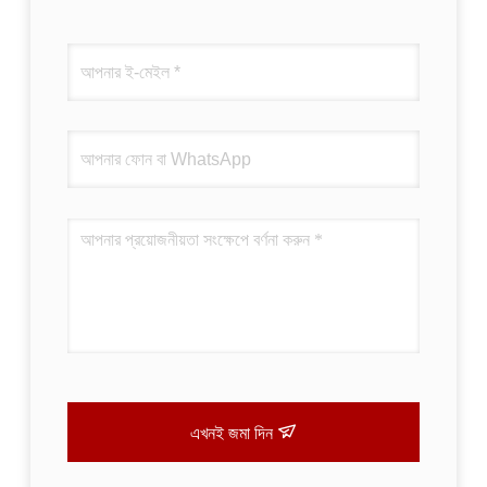
এখনই জমা দিন