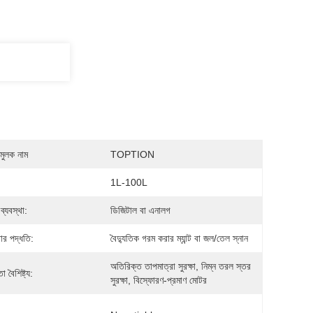
মুলক নাম
TOPTION
:
1L-100L
ণ ব্যবস্থা:
ডিজিটাল বা এনালগ
ার পদ্ধতি:
বৈদ্যুতিক গরম করার ম্যান্ট বা জল/তেল স্নান
অতিরিক্ত তাপমাত্রা সুরক্ষা, নিম্ন তরল স্তর 
া বৈশিষ্ট্য:
সুরক্ষা, বিস্ফোরণ-প্রমাণ মোটর