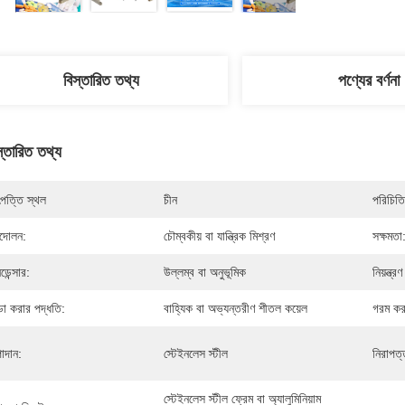
বিস্তারিত তথ্য
পণ্যের বর্ণনা
স্তারিত তথ্য
পত্তি স্থল
চীন
পরিচিতি
্দোলন:
চৌম্বকীয় বা যান্ত্রিক মিশ্রণ
সক্ষমতা
ডেন্সার:
উল্লম্ব বা অনুভূমিক
নিয়ন্ত্র
ন্ডা করার পদ্ধতি:
বাহ্যিক বা অভ্যন্তরীণ শীতল কয়েল
গরম কর
াদান:
স্টেইনলেস স্টীল
নিরাপত্ত
স্টেইনলেস স্টীল ফ্রেম বা অ্যালুমিনিয়াম 