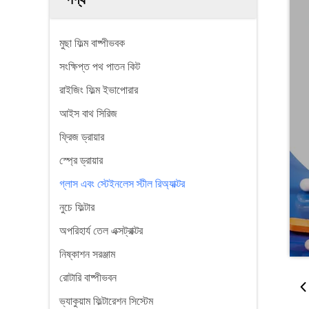
মুছা ফিল্ম বাষ্পীভবক
সংক্ষিপ্ত পথ পাতন কিট
রাইজিং ফিল্ম ইভাপোরার
আইস বাথ সিরিজ
ফ্রিজ ড্রায়ার
স্প্রে ড্রায়ার
গ্লাস এবং স্টেইনলেস স্টীল রিঅ্যাক্টর
নুচে ফিল্টার
অপরিহার্য তেল এক্সট্রাক্টর
নিষ্কাশন সরঞ্জাম
রোটারি বাষ্পীভবন
ভ্যাকুয়াম ফিল্টারেশন সিস্টেম