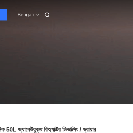
Bengali
নিক 50L জ্যাকেটযুক্ত রিঅ্যাক্টর ডিভাক্সিং / ড্রায়ার