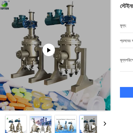
স্টেইনল
মূল্য:
প্রসবের স
মূল্যপরি