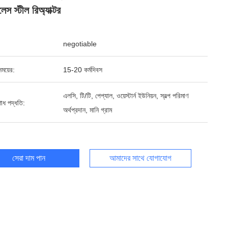
েস স্টীল রিঅ্যাক্টর
negotiable
ময়ের:
15-20 কর্মদিবস
এলসি, টি/টি, পেপ্যাল, ওয়েস্টার্ন ইউনিয়ন, স্বল্প পরিমাণ
শোধ পদ্ধতি:
অর্থপ্রদান, মানি গ্রাম
সেরা দাম পান
আমাদের সাথে যোগাযোগ