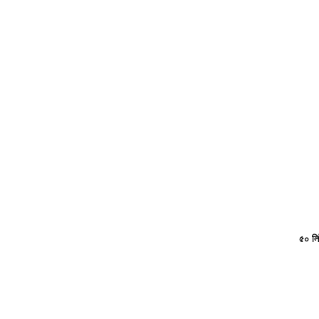
৫০ লিট