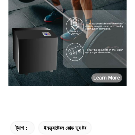
ট্যাগ：
ইনফ্ল্যাটেবল কোল্ড ডুব টব