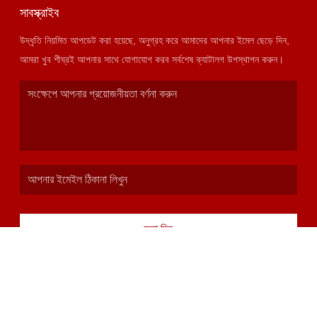
সাবস্ক্রাইব
উদ্ধৃতি নিয়মিত আপডেট করা হয়েছে, অনুগ্রহ করে আমাদের আপনার ইমেল ছেড়ে দিন,
আমরা খুব শীঘ্রই আপনার সাথে যোগাযোগ করব সর্বশেষ ক্যাটালগ উপস্থাপন করুন।
জমা দিন
ঠিকানা
১-২৪০১ টিয়ানডিয়ুয়ান·ইউয়েক্সি প্লাজা, তাইবাই সাউথ রোড, ইয়ান্টা জেলা, সিয়ান সিটি,